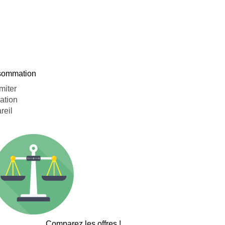
nsommation
miter
ation
reil
Comparez les offres !