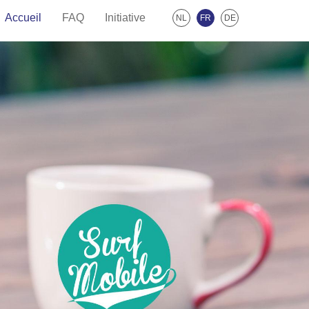
Accueil
FAQ
Initiative
NL
FR
DE