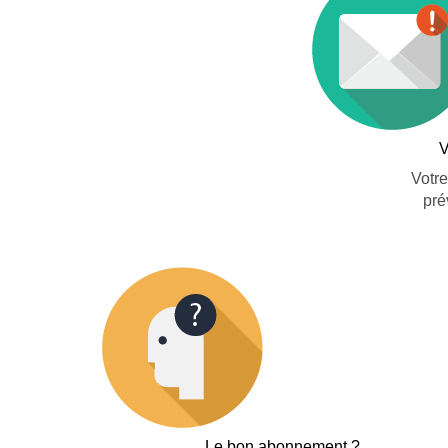
V
Votre
pré
Le bon abonnement ?